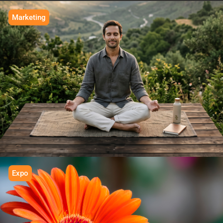
Marketing
IN BALANCE
We grow
Expo