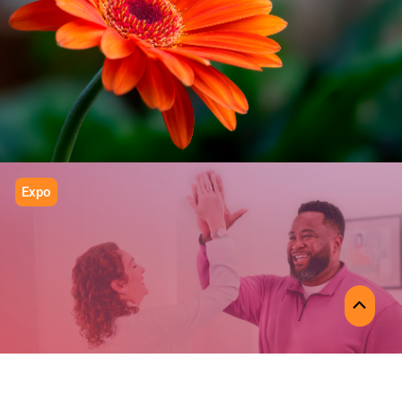
PROFLORA
Calidad que florece
Expo
MOUNJARO
Scroll
Escala con precisión
to
Top