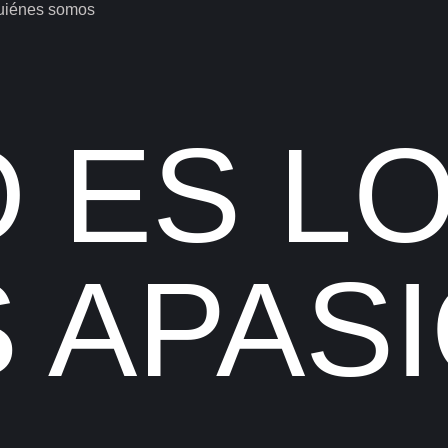
uiénes somos
abajos
o que hacemos
 ES L
 APAS