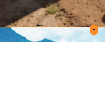
Scroll
to
Top