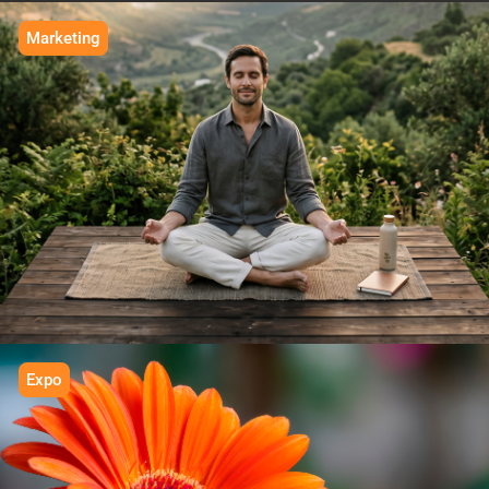
Marketing
IN BALANCE
We grow
Expo