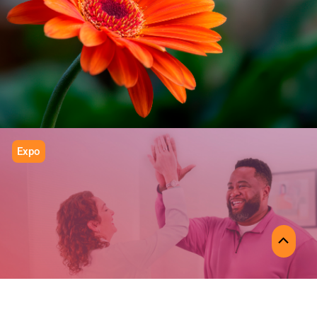
PROFLORA
Calidad que florece
Expo
MOUNJARO
Scroll
Escala con precisión
to
Top