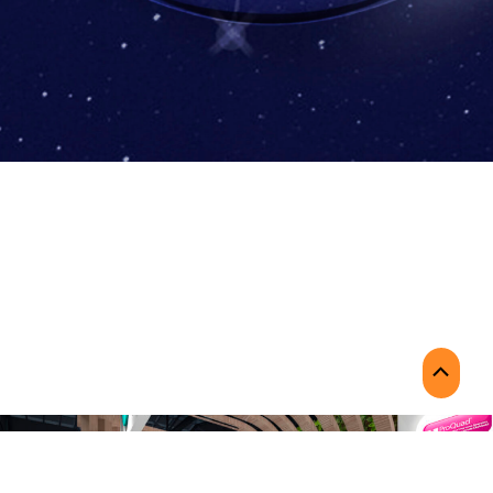
Scroll
to
Top