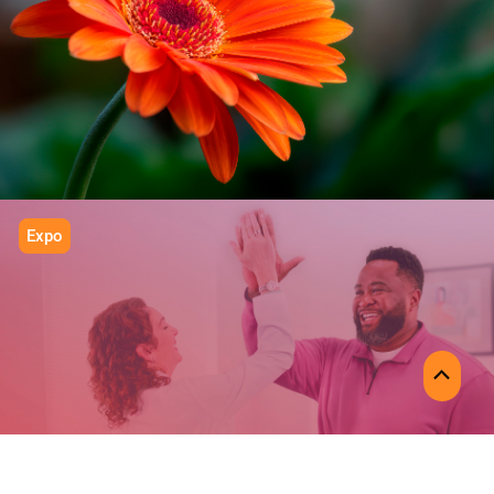
PROFLORA
Calidad que florece
Expo
MOUNJARO
Scroll
Escala con precisión
to
Top