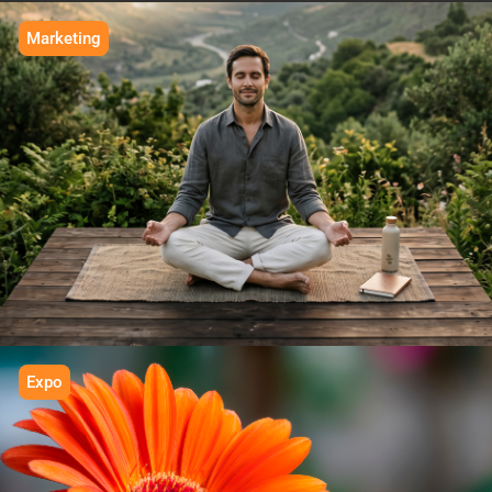
Marketing
IN BALANCE
We grow
Expo