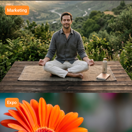
Marketing
IN BALANCE
We grow
Expo