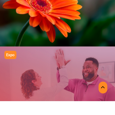
PROFLORA
Calidad que florece
Expo
MOUNJARO
Scroll
Escala con precisión
to
Top