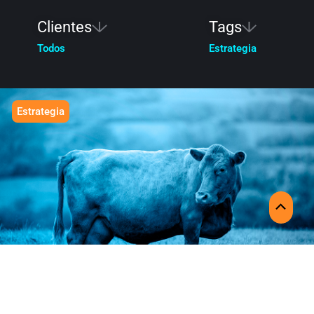
Clientes
Tags
Todos
Estrategia
Estrategia
EXZOLT
Scroll
Lanzamiento
to
Top